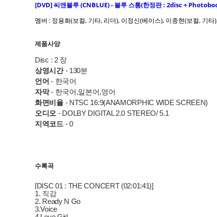
[DVD]
씨앤블루 (CNBLUE) - 블루 스톰(한정판 : 2disc + Photobook
멤버 : 정용화(보컬, 기타, 리더), 이정신(베이스), 이종현(보컬, 기타)
제품사양
Disc : 2 장
상영시간
- 130분
언어
- 한국어
자막
- 한국어,일본어,영어
화면비율
- NTSC 16:9(ANAMORPHIC WIDE SCREEN)
오디오
- DOLBY DIGITAL 2.0 STEREO/ 5.1
지역코드
- 0
수록곡
[DISC 01 : THE CONCERT (02:01:41)]
1. 직감
2. Ready N Go
3.Voice
4.Love Girl