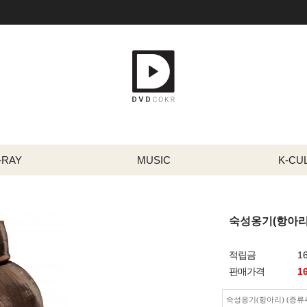
-RAY
MUSIC
K-CU
숙성옹기(항아리)
적립금
1
판매가격
1
숙성옹기(항아리) (증류