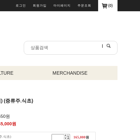
(
0
)
로그인
회원가입
마이페이지
주문조회
LTURE
MERCHANDISE
 (증류주.식초)
650원
65,000
원
주.식초)
165,000
원