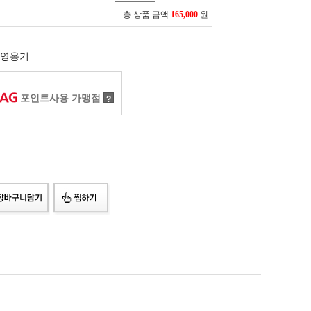
총 상품 금액
165,000
원
영옹기
포인트사용 가맹점
?