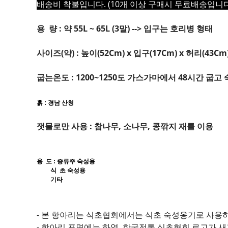
배송비 착불입니다. (10개 이상 구매시 무료배송입니다
용 량 : 약 55L ~ 65L (3말) --> 입구는 호리병 형태
사이즈(약) : 높이(52Cm) x 입구(17Cm) x 허리(43Cm
굽는온도 : 1200~1250도 가스가마에서 48시간 굽고
흙 : 경남 산청
잿물로만 사용 : 참나무, 소나무, 콩깎지 재를 이용
용 도 : 증류주 숙성용
식 초 숙성용
기타
- 본 항아리는 식초협회에서는 식초 숙성옹기로 사용
- 항아리 표면에는 하영, 한국전통 식초협회 로고가 새