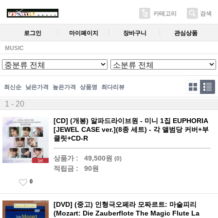
카테고리
검색
로그인
마이페이지
장바구니
관심상품
MUSIC
최신순
낮은가격
높은가격
상품명
최다리뷰
1 - 20
[CD] (개봉) 알파드라이브원 - 미니 1집 EUPHORIA
[JEWEL CASE ver.](8종 세트) - 각 앨범당 커버+부
클릿+CD-R
상품가 :
49,500원
(0)
적립금 :
90원
0
[DVD] (중고) 인형극오페라 모짜르트: 마술피리
(Mozart: Die Zauberflote The Magic Flute La