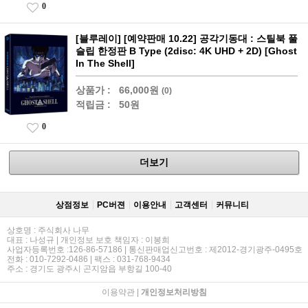
0
[블루레이] [예약판매 10.22] 공각기동대 : 스틸북 풀
슬립 한정판 B Type (2disc: 4K UHD + 2D) [Ghost
In The Shell]
상품가 :
66,000원
(0)
적립금 :
50원
0
더보기
상점정보
PC버젼
이용안내
고객센터
커뮤니티
상호명 : 주식회사 나무
대표 : 나성규 | 개인정보 보호 책임자 : 이봉희
사업자등록번호 :126-86-57186 | 통신판매업신고번호 : 제2012-경기광주-0495호
전화 : 010-7292-0486 | 팩스 : 031-768-9434
주소 : 경기도 광주시 곤지암읍 부항길 100-40
이용약관
|
개인정보처리방침